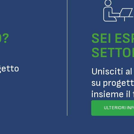
O?
SEI E
SETTO
getto
Unisciti a
su progett
insieme il 
ULTERIORI IN