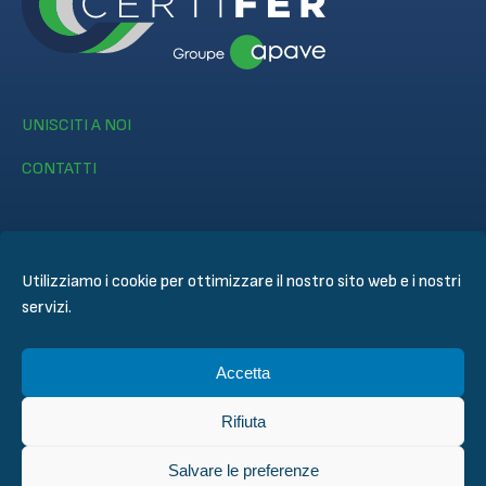
UNISCITI A NOI
CONTATTI
Utilizziamo i cookie per ottimizzare il nostro sito web e i nostri
servizi.
© CERTIFER 2024
Informativa legale
Accetta
Politica dei Cookie
Informativa sulla Privacy
Rifiuta
General Conditions of Sales
Condizioni techniche di ispezione valutazione e di
Salvare le preferenze