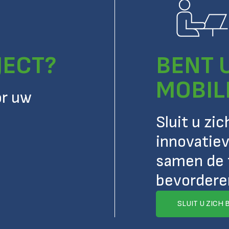
JECT?
BENT 
MOBIL
or uw
Sluit u zi
innovatiev
samen de 
bevordere
SLUIT U ZICH 