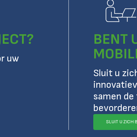
JECT?
BENT 
MOBIL
or uw
Sluit u zi
innovatiev
samen de 
bevordere
SLUIT U ZICH 