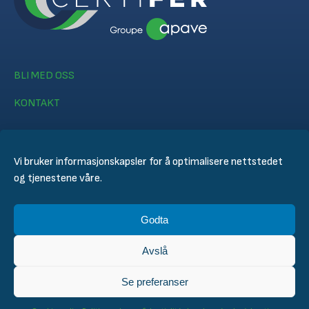
BLI MED OSS
KONTAKT
Vi bruker informasjonskapsler for å optimalisere nettstedet
og tjenestene våre.
© CERTIFER 2024
Godta
Juridisk merknad
Informasjonskapsel policy
Avslå
Personvernerklæring
General Conditions of Sales
Se preferanser
Technical Conditions for Inspection and Certification