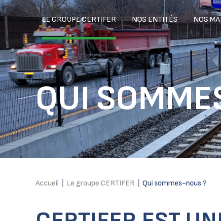
LE GROUPE CERTIFER
NOS ENTITÉS
NOS MA
QUI SOMME
Accueil
|
Le groupe CERTIFER
|
Qui sommes-nous ?
CERTIFER EST UN