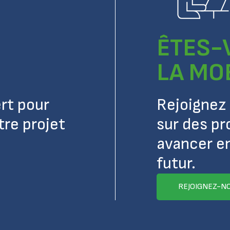
ÊTES-
LA MOB
rt pour
Rejoignez 
re projet
sur des pr
avancer en
futur.
REJOIGNEZ-N