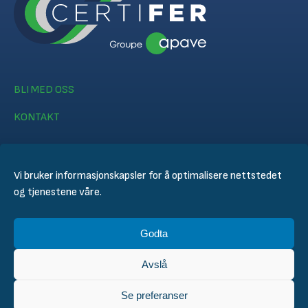
BLI MED OSS
KONTAKT
Vi bruker informasjonskapsler for å optimalisere nettstedet
og tjenestene våre.
© CERTIFER 2024
Godta
Juridisk merknad
Informasjonskapsel policy
Avslå
Personvernerklæring
General Conditions of Sales
Se preferanser
Technical Conditions for Inspection and Certification