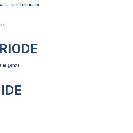
 parter som behandler
det.
ERIODE
t følgende:
IDE