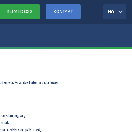
BLI MED OSS
KONTAKT
NO
ifer.eu
. Vi anbefaler at du leser
rnerklæringen;
rmål;
t samtykke er påkrevd;