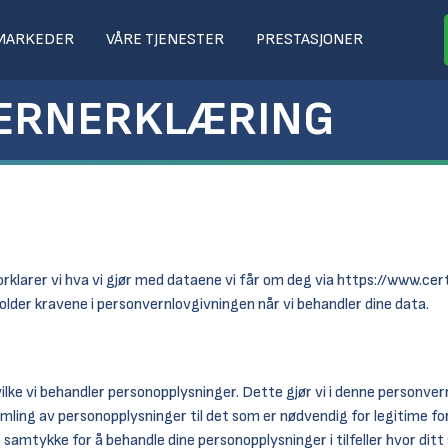
 MARKEDER
VÅRE TJENESTER
PRESTASJONER
ERNERKLÆRING
rklarer vi hva vi gjør med dataene vi får om deg via
https://www.cert
older kravene i personvernlovgivningen når vi behandler dine data.
hvilke vi behandler personopplysninger. Dette gjør vi i denne personve
amling av personopplysninger til det som er nødvendig for legitime fo
ge samtykke for å behandle dine personopplysninger i tilfeller hvor dit