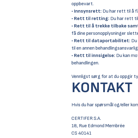
oppbevart.
•
Innsynsrett:
Du har rett til å 
•
Rett til retting:
Du har rett ti
•
Rett til å trekke tilbake sam
få dine personopplysninger slett
•
Rett til dataportabilitet:
Du 
til en annen behandlingsansvarlig
•
Rett til innsigelse:
Du kan mots
behandlingen.
Vennligst sørg for at du oppgir tyd
KONTAKT
Hvis du har spørsmål og/eller ko
CERTIFER S.A.
18, Rue Edmond Membrée
CS 40141