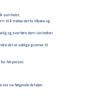
når som helst.
tt til å trekke dette tilbake og
rlig og overføre dem i sin helhet
re det er saklige grunner til
for feil person.
 oss via følgende detaljer: