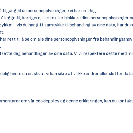
få tilgang til de personopplysningene vi har om deg.
l å legge til, korrigere, slette eller blokkere dine personopplysninger 
tykke:
Hvis du har gitt samtykke til behandling av dine data, har du re
et.
har rett til å be om alle dine personopplysninger fra behandlingsansva
.
ette deg behandlingen av dine data. Vi vil respektere dette med mind
elig hvem du er, slik at vi kan sikre at vi ikke endrer eller sletter data 
mmentarer om vår cookiepolicy og denne erklæringen, kan du kontakte