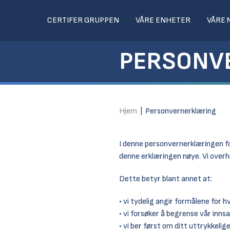
CERTIFER GRUPPEN
VÅRE ENHETER
VÅRE
PERSONV
Hjem
|
Personvernerklæring
I denne personvernerklæringen fo
denne erklæringen nøye. Vi overh
Dette betyr blant annet at:
• vi tydelig angir formålene for 
• vi forsøker å begrense vår inns
• vi ber først om ditt uttrykkeli