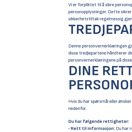
Vi er forpliktet til å sikre perso
personopplysninger. Dette sikrer 
sikkerhetstiltak regelmessig gj
TREDJEPA
Denne personvernerklæringen gjeld
disse tredjepartene håndterer din
personvernerklæringene på disse
DINE RET
PERSONO
Hvis du har spørsmål eller ønsker
nedenfor.
Du har følgende rettigheter:
•
Rett til informasjon:
Du har re