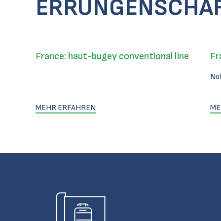
ERRUNGENSCHA
France: haut-bugey conventional line
Fr
No
MEHR ERFAHREN
ME