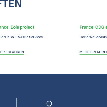
FTEN
ance: Eole project
France: CDG 
Bo/DeBo FR/AsBo Services
DeBo/NoBo/AsBo
HR ERFAHREN
MEHR ERFAHRE