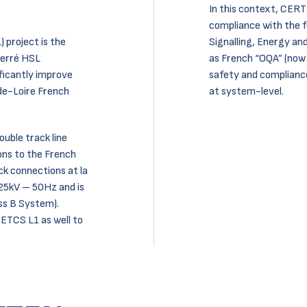
In this context, CERT
compliance with the 
 project is the
Signalling, Energy an
nerré HSL
as French “OQA” (now 
ficantly improve
safety and compliance
de-Loire French
at system-level.
uble track line
ns to the French
ck connections at la
 25kV – 50Hz and is
ss B System).
 ETCS L1 as well to