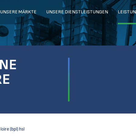
UNSERE MÄRKTE
UNSERE DIENSTLEISTUNGEN
LEISTU
GNE
RE
ire (bpl) hsl