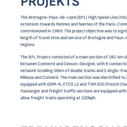
PROJEKTS
The Bretagne-Pays-de-Loire (BPL) High Speed Line (HSL)
extension towards Rennes and Nantes of the Paris-Con
commissioned in 1989. The project objective was to signi
length of travel time and service of Bretagne and Pays-
regions.
The BPL Project consisted of a main section of 182-km do
between Connerré and Cesson-Sévigné, with 6 connectio
network totalling 36km of double tracks and 2 single-tra
Milesse and Conneré. The main section was electrified to
equipped with GSM-R, ETCS L2 and TVM 300 (French Cla
Passenger and Freight traffic sections are equipped with
allow freight trains operating at 100kph.