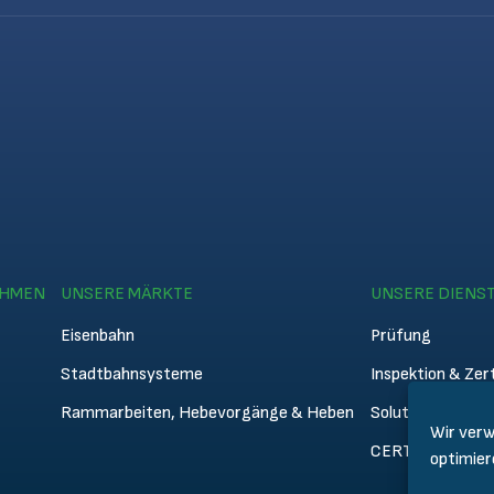
EHMEN
UNSERE MÄRKTE
UNSERE DIENS
Eisenbahn
Prüfung
Stadtbahnsysteme
Inspektion & Zert
Rammarbeiten, Hebevorgänge & Heben
Solutions
Wir verw
CERTIFER Acad
optimier