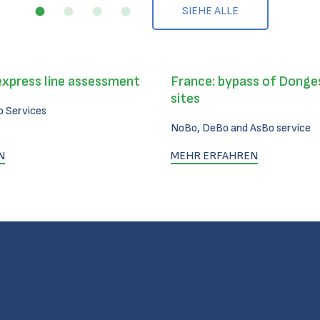
SIEHE ALLE
express line assessment
France: bypass of Donges
sites
 Services
NoBo, DeBo and AsBo service
N
MEHR ERFAHREN