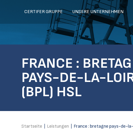
CERTIFER GRUPPE
UNSERE UNTERNEHMEN
FRANCE : BRETA
PAYS-DE-LA-LOI
(BPL) HSL
Startseite
|
Leistungen
|
France : bretagne pays-de-la-lo