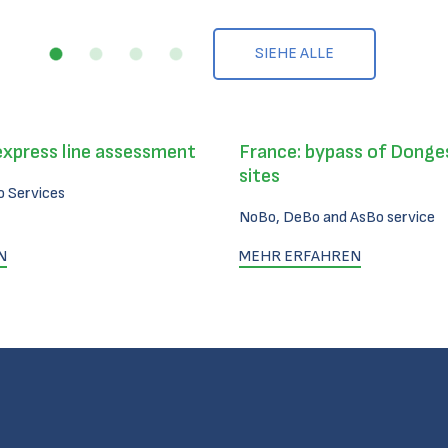
SIEHE ALLE
express line assessment
France: bypass of Donges
sites
 Services
NoBo, DeBo and AsBo service
N
MEHR ERFAHREN