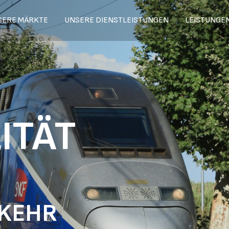
SERE MÄRKTE
UNSERE DIENSTLEISTUNGEN
LEISTUNGE
ITÄT
RKEHR