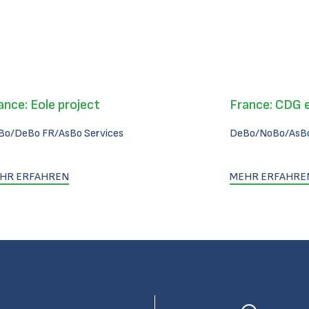
ance: Eole project
France: CDG 
Bo/DeBo FR/AsBo Services
DeBo/NoBo/AsBo
HR ERFAHREN
MEHR ERFAHRE