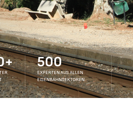
0+
500
TER
EXPERTEN AUS ALLEN
T
EISENBAHNSEKTOREN