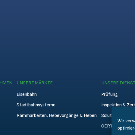
EHMEN
UNSERE MÄRKTE
UNSERE DIENS
Eisenbahn
Prüfung
Stadtbahnsysteme
Inspektion & Zert
Rammarbeiten, Hebevorgänge & Heben
Solutions
Wir verw
CERTIFER Acad
optimier