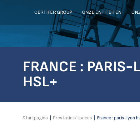
CERTIFER GROUP
ONZE ENTITEITEN
ON
FRANCE : PARIS-
HSL+
Startpagina
|
Prestaties/ succes
|
France : paris-lyon h