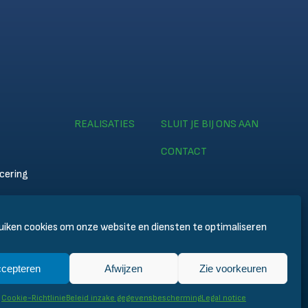
REALISATIES
SLUIT JE BIJ ONS AAN
CONTACT
icering
my
iken cookies om onze website en diensten te optimaliseren
cepteren
Afwijzen
Zie voorkeuren
les
Cookie-Richtlinie
Beleid inzake gegevensbescherming
Legal notice