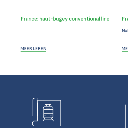
France: haut-bugey conventional line
Fr
No
MEER LEREN
ME