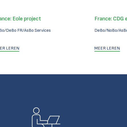
ance: Eole project
France: CDG 
Bo/DeBo FR/AsBo Services
DeBo/NoBo/AsBo
ER LEREN
MEER LEREN