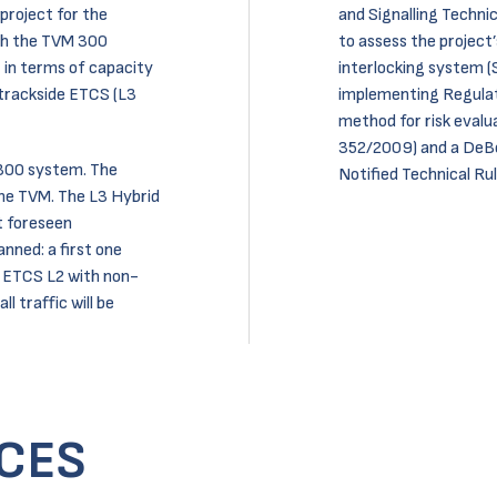
project for the
and Signalling Technic
th the TVM 300
to assess the projec
 in terms of capacity
interlocking system 
 trackside ETCS (L3
implementing Regulat
method for risk evalu
352/2009) and a DeBo
 300 system. The
Notified Technical Rul
the TVM. The L3 Hybrid
ot foreseen
nned: a first one
in ETCS L2 with non-
l traffic will be
CCES