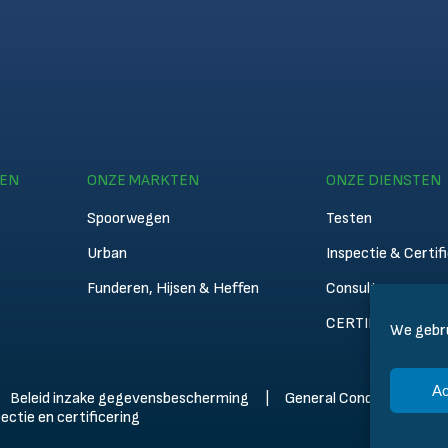
TEN
ONZE MARKTEN
ONZE DIENSTEN
Spoorwegen
Testen
Urban
Inspectie & Certif
Funderen, Hijsen & Heffen
Consultancy
CERTIFER Acade
We gebru
Ac
Beleid inzake gegevensbescherming
General Conditions of Sa
ctie en certificering