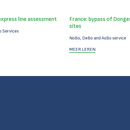
express line assessment
France: bypass of Donges
sites
 Services
NoBo, DeBo and AsBo service
MEER LEREN