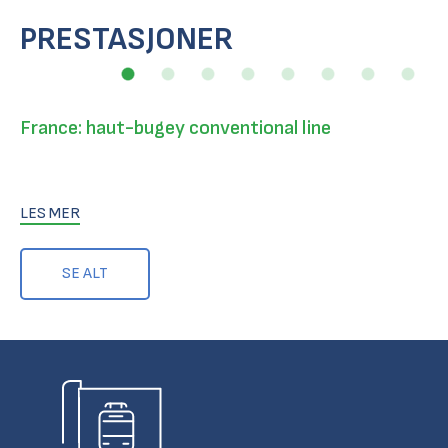
PRESTASJONER
France: haut-bugey conventional line
LES MER
SE ALT