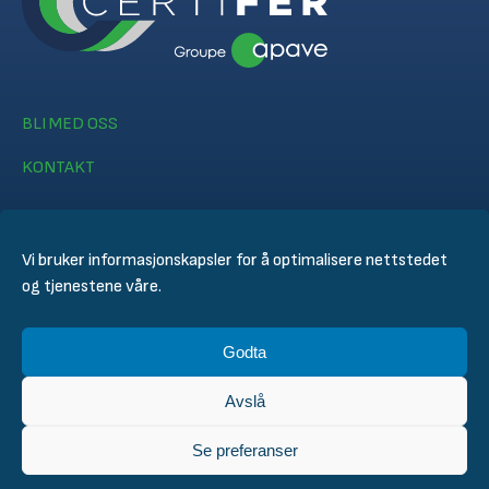
BLI MED OSS
KONTAKT
Vi bruker informasjonskapsler for å optimalisere nettstedet
og tjenestene våre.
© CERTIFER 2024
Godta
Juridisk merknad
Informasjonskapsel policy
Avslå
Personvernerklæring
General Conditions of Sales
Se preferanser
Technical Conditions for Inspection and Certification