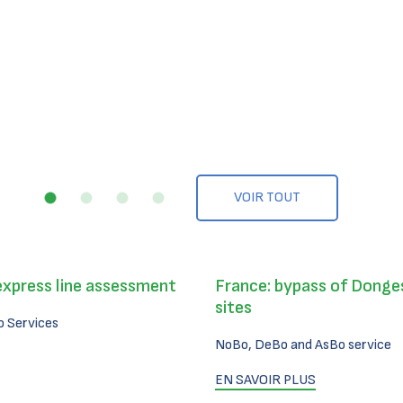
VOIR TOUT
express line assessment
France: bypass of Donges
sites
 Services
NoBo, DeBo and AsBo service
EN SAVOIR PLUS