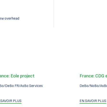
new overhead
ance: Eole project
France: CDG 
Bo/DeBo FR/AsBo Services
DeBo/NoBo/AsBo
 SAVOIR PLUS
EN SAVOIR PLUS