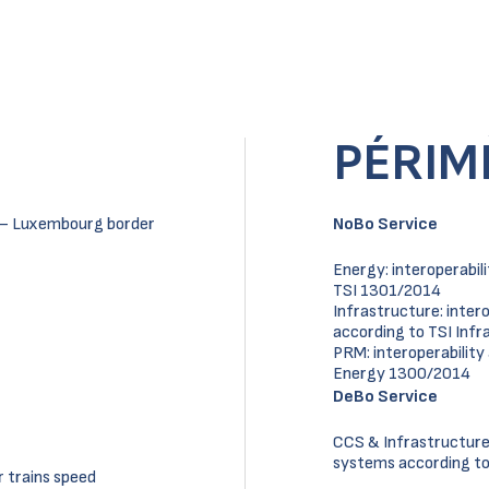
PÉRIM
al – Luxembourg border
NoBo Service
Energy: interoperabi
TSI 1301/2014
Infrastructure: inter
according to TSI Inf
PRM: interoperabilit
Energy 1300/2014
DeBo Service
CCS & Infrastructure 
systems according to 
r trains speed