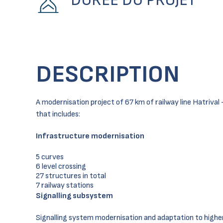
DURÉE DU PROJET
DESCRIPTION
A modernisation project of 67 km of railway line Hatriv
that includes:
Infrastructure modernisation
5 curves
6 level crossing
27 structures in total
7 railway stations
Signalling subsystem
Signalling system modernisation and adaptation to highe