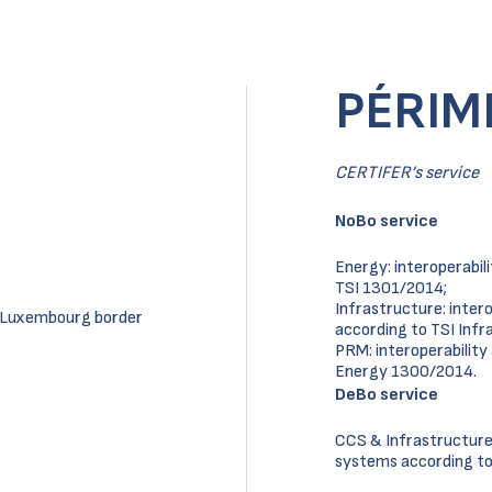
PÉRIM
CERTIFER’s service
NoBo service
Energy: interoperabi
TSI 1301/2014;
Infrastructure: inter
 – Luxembourg border
according to TSI Inf
PRM: interoperabilit
Energy 1300/2014.
DeBo service
CCS & Infrastructure 
systems according to 