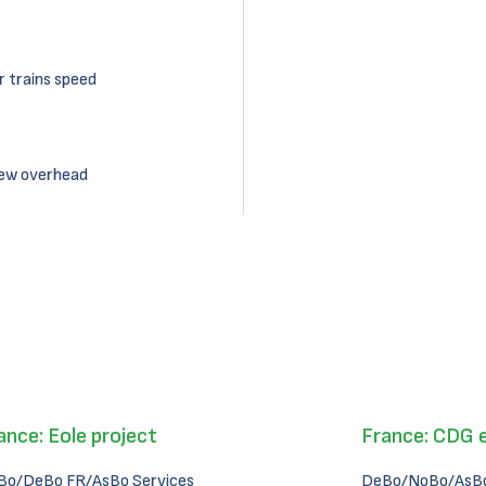
r trains speed
new overhead
ance: Eole project
France: CDG 
Bo/DeBo FR/AsBo Services
DeBo/NoBo/AsBo