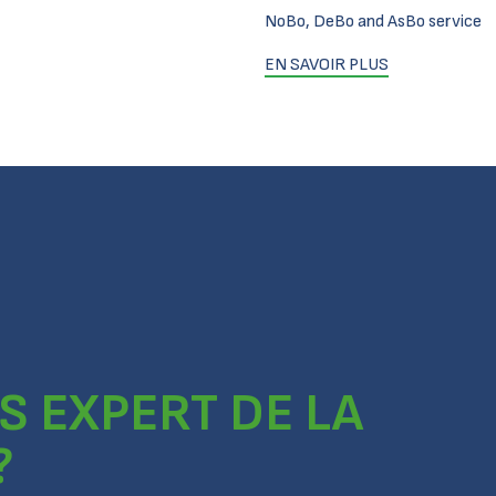
NoBo, DeBo and AsBo service
EN SAVOIR PLUS
S EXPERT DE LA
?