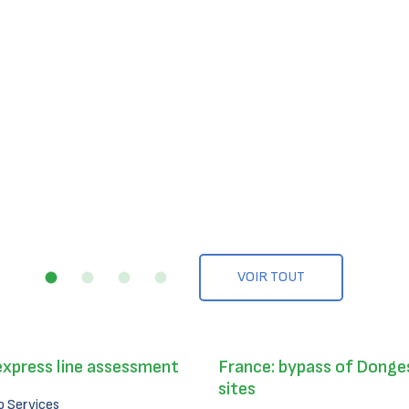
VOIR TOUT
express line assessment
France: bypass of Donges
sites
 Services