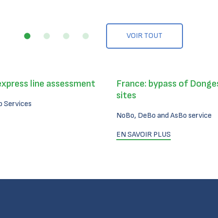
VOIR TOUT
express line assessment
France: bypass of Donges
sites
 Services
NoBo, DeBo and AsBo service
EN SAVOIR PLUS