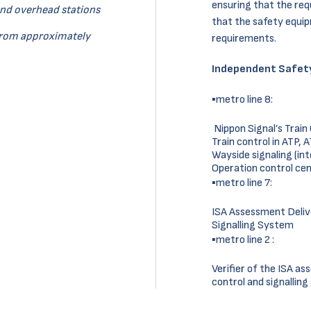
ensuring that the re
and overhead stations
that the safety equip
 from approximately
requirements.
Independent Safety
▪metro line 8:
Nippon Signal’s Train
Train control in ATP
Wayside signaling (int
Operation control ce
▪metro line 7:
ISA Assessment Delive
Signalling System
▪metro line 2 :
Verifier of the ISA a
control and signallin