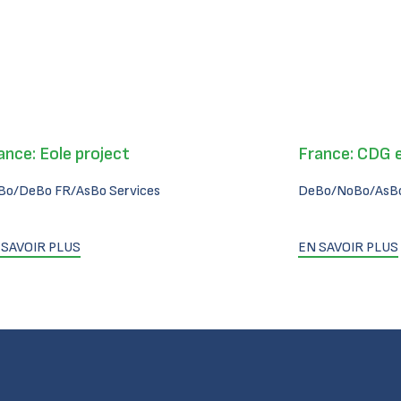
ance: Eole project
France: CDG 
Bo/DeBo FR/AsBo Services
DeBo/NoBo/AsBo
 SAVOIR PLUS
EN SAVOIR PLUS