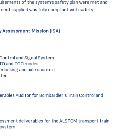
quirements of the system’s safety plan were met and
ment supplied was fully compliant with safety
 Assessment Mission (ISA)
 Control and Signal System
, ATO and DTO modes
erlocking and axle counter)
nter
rables Auditor for Bombardier’s Train Control and
ssessment deliverables for the ALSTOM transport train
g system