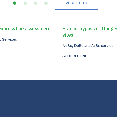
VEDI TUTTO
express line assessment
France: bypass of Donges
sites
 Services
NoBo, DeBo and AsBo service
SCOPRI DI PIÙ