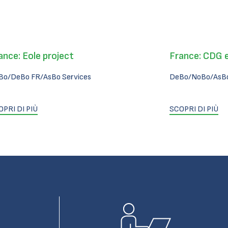
ance: Eole project
France: CDG 
Bo/DeBo FR/AsBo Services
DeBo/NoBo/AsBo
OPRI DI PIÙ
SCOPRI DI PIÙ