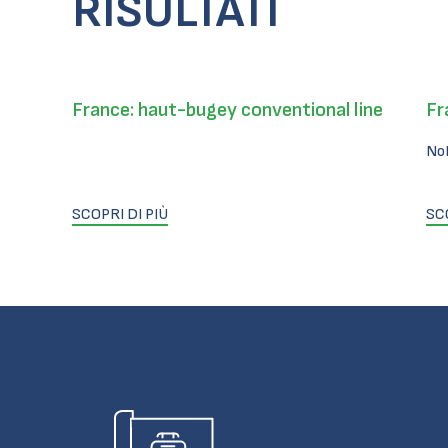
RISULTATI
France: haut-bugey conventional line
Fr
No
SCOPRI DI PIÙ
SC