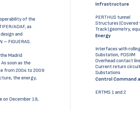
Infrastructure
PERTHUS tunnel
operability of the
Structures (Covered t
RTIFER/ADAF, as
Track (geometry, equ
e design and
Energy
AN – FIGUERAS.
Interfaces with rolli
Substation, POSIIM
y the Madrid
Overhead contact lin
 As soon as the
Current return circui
ace from 2004 to 2009
Substations
cture, the energy,
Control Command an
ERTMS 1 and 2
ce on December 19,