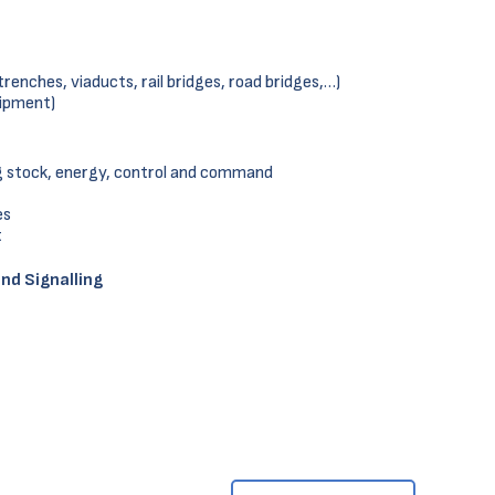
renches, viaducts, rail bridges, road bridges,…)
ipment)
ng stock, energy, control and command
es
t
d Signalling