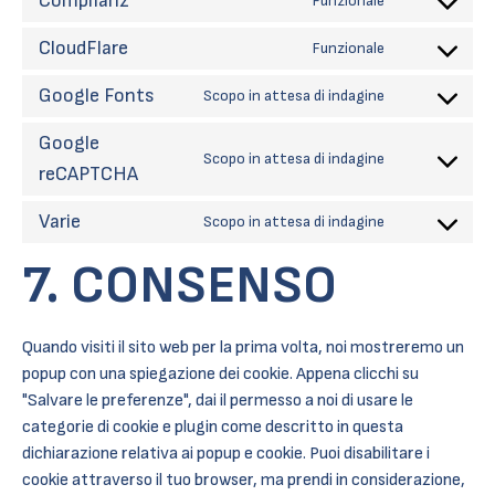
Complianz
Funzionale
Consent
ithemes-
to
security
CloudFlare
service
Funzionale
Consent
complianz
to
Google Fonts
service
Scopo in attesa di indagine
Consent
cloudflare
to
Google
service
Scopo in attesa di indagine
google-
Consent
reCAPTCHA
fonts
to
service
Varie
Scopo in attesa di indagine
google-
Consent
recaptcha
to
7. CONSENSO
service
varie
Quando visiti il sito web per la prima volta, noi mostreremo un
popup con una spiegazione dei cookie. Appena clicchi su
"Salvare le preferenze", dai il permesso a noi di usare le
categorie di cookie e plugin come descritto in questa
dichiarazione relativa ai popup e cookie. Puoi disabilitare i
cookie attraverso il tuo browser, ma prendi in considerazione,