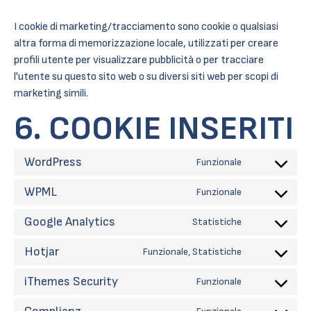
I cookie di marketing/tracciamento sono cookie o qualsiasi
altra forma di memorizzazione locale, utilizzati per creare
profili utente per visualizzare pubblicità o per tracciare
l'utente su questo sito web o su diversi siti web per scopi di
marketing simili.
6. COOKIE INSERITI
WordPress
Funzionale
Consent
to
WPML
service
Funzionale
Consent
wordpress
to
Google Analytics
service
Statistiche
Consent
wpml
to
Hotjar
service
Funzionale, Statistiche
Consent
google-
to
analytics
iThemes Security
service
Funzionale
Consent
hotjar
to
service