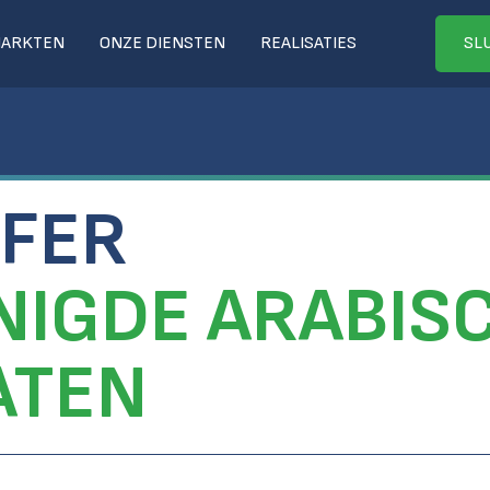
MARKTEN
ONZE DIENSTEN
REALISATIES
SLU
IFER
NIGDE ARABIS
ATEN