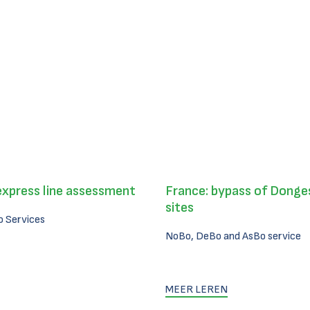
express line assessment
France: bypass of Donges
sites
 Services
NoBo, DeBo and AsBo service
MEER LEREN