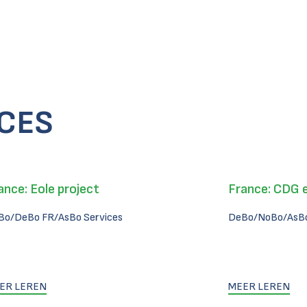
CCES
ance: Eole project
France: CDG 
Bo/DeBo FR/AsBo Services
DeBo/NoBo/AsBo
ER LEREN
MEER LEREN