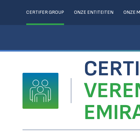
CERTIFER GROUP
ONZE ENTITEITEN
ONZE 
CERT
VERE
EMIR